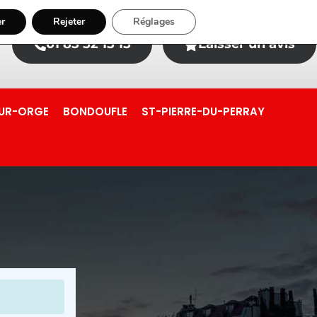
er
Rejeter
Réglages
01 85 52 15 15
Laisser un avis
SUR-ORGE
BONDOUFLE
ST-PIERRE-DU-PERRAY