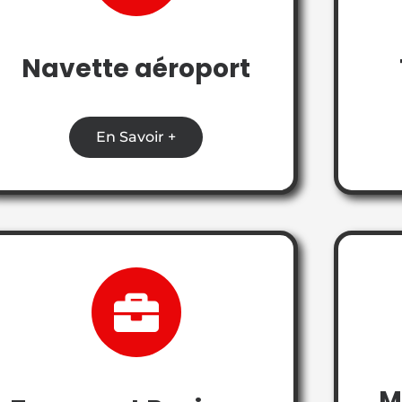
Navette aéroport
En Savoir +
M