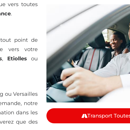
e vers toutes
ance
.
tout point de
e vers votre
s
,
Etiolles
ou
g ou Versailles
demande, notre
ation dans les
Transport Toute
uverez que des