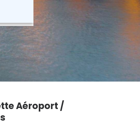
tte Aéroport /
ss